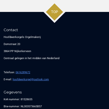
TOP
Contact
Hoofdwerkorgels Orgelmakerij
Domstraat 20
3864 PP Nijkerkerveen
Centraal gelegen in het midden van Nederland
Telefoon:
0616289672
E-mail:
hoofdwerkorgel@outlook.com
Gegevens
KvK-nummer: 81528655
Btw-nummer: NL003573665B57