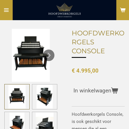
Ga
direct
naar
de
HOOFDWERKO
hoofdinhoud
RGELS
CONSOLE
€ 4.995,00
In winkelwagen
Hoofdwerkorgels Console,
is ook geschikt voor
mensen die al een