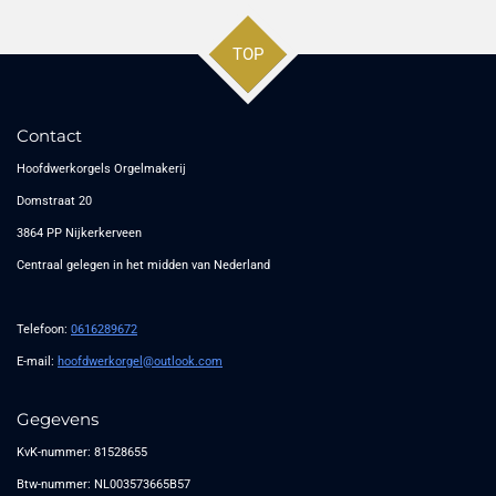
TOP
Contact
Hoofdwerkorgels Orgelmakerij
Domstraat 20
3864 PP Nijkerkerveen
Centraal gelegen in het midden van Nederland
Telefoon:
0616289672
E-mail:
hoofdwerkorgel@outlook.com
Gegevens
KvK-nummer: 81528655
Btw-nummer: NL003573665B57