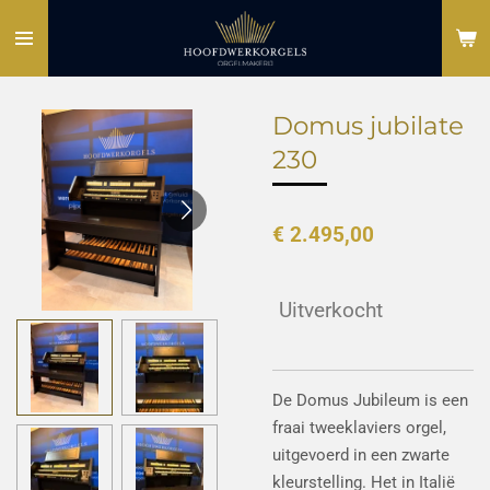
Ga
direct
naar
de
Domus jubilate
hoofdinhoud
230
€ 2.495,00
Uitverkocht
De Domus Jubileum
is een
fraai tweeklaviers orgel,
uitgevoerd in een zwarte
kleurstelling. Het in Italië