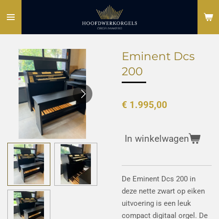
Ga
direct
naar
de
Eminent Dcs
hoofdinhoud
200
€ 1.995,00
In winkelwagen
De Eminent Dcs 200
in
deze nette zwart op eiken
uitvoering is een leuk
compact digitaal orgel. De