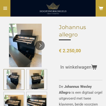
Ga
direct
naar
de
Johannus
hoofdinhoud
allegro
€ 2.250,00
In winkelwagen
De
Johannus Wesley
Allegro
is een digitaal orgel
uitgevoerd met twee
klavieren, beide voorzien