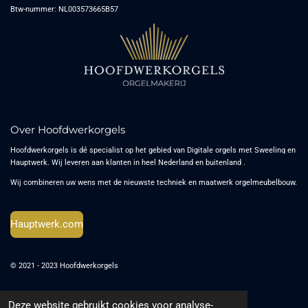
Btw-nummer: NL003573665B57
Over Hoofdwerkorgels
Hoofdwerkorgels is dé specialist op het gebied van Digitale orgels met Sweelinq en
Hauptwerk. Wij leveren aan klanten in heel Nederland en buitenland .
Wij combineren uw wens met de nieuwste techniek en maatwerk orgelmeubelbouw.
Hauptwerk.com
© 2021 - 2023 Hoofdwerkorgels
Algemene voorwaarden
Verzend- en leveringsbeleid
Deze website gebruikt cookies voor analyse-