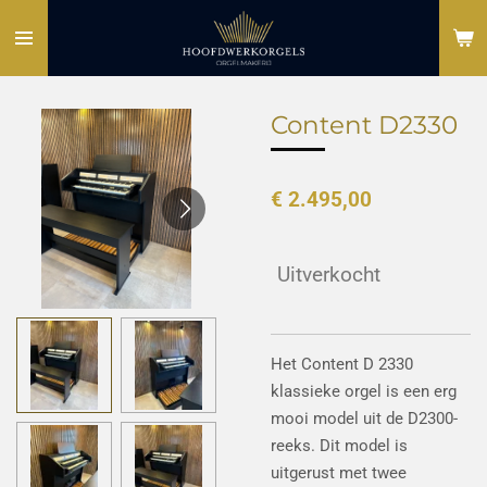
Ga
direct
naar
de
Content D2330
hoofdinhoud
€ 2.495,00
Uitverkocht
Het Content D 2330
klassieke orgel is een erg
mooi model uit de D2300-
reeks. Dit model is
uitgerust met twee