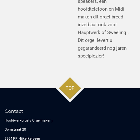
speakers, een
hoofdtelefoon en Midi
maken dit orgel breed
inzetbaar ook voor
Hauptwerk of Sweelinq .
Dit orgel levert u
gegarandeerd nog jaren
speelplezier!
TOP
Contact
Hoofdwerkorgels Orgelmakerij
Domstraat 20
3864 PP Nijkerkerveen