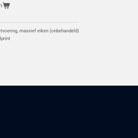
n
uitvoering, massief eiken (onbehandeld)
lprint