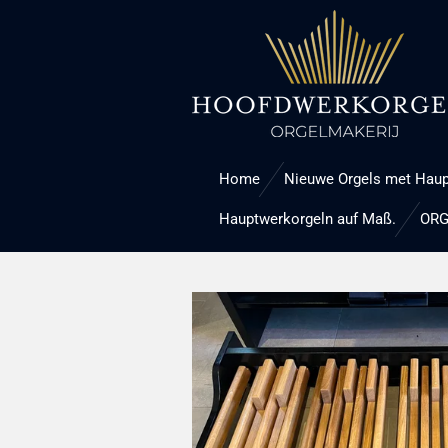
Ga
direct
naar
de
hoofdinhoud
Home
Nieuwe Orgels met Haup
Hauptwerkorgeln auf Maß.
ORG