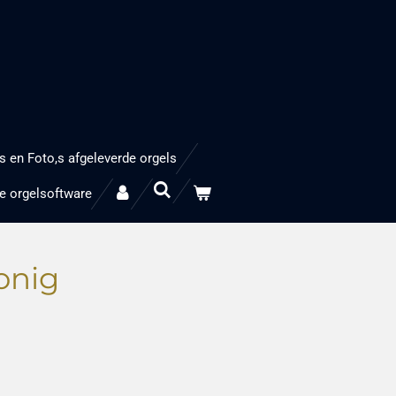
s en Foto,s afgeleverde orgels
e orgelsoftware
onig